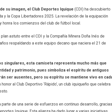
de su imagen, el Club Deportes Iquique
(CDI) ha descubierto
a y la Copa Libertadores 2025. La revelación de la equipación
 y honra los comienzos del club de fútbol local.
 plan astuto entre el CDI y la Compañía Minera Doña Inés de
19 años respaldando a este equipo decano que naciera el 21 de
os singulares, esta camiseta representa mucho más que
idad y patrimonio, pues simboliza el espíritu de antiguos
drán ser ausentes, pero su espíritu se mantiene vivo en cad
 honor al Club Deportivo ‘Rápido’, un club iquiqueño que celebra
esto.
 parte de una serie de esfuerzos en continuo desarrollo, gracia
portes Iquique. Esta alianza ha dado lugar a varias iniciativas,