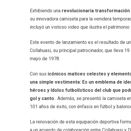
Exhibiendo una
revolucionaria transformación 
su innovadora camiseta para la venidera temporad
incluyó un vistoso video que ilustra el patrimonio
Este evento de lanzamiento es el resultado de un
Collahuasi, su principal patrocinador, que lleva 
mayo de 1978.
Con sus
icónicos matices celestes y element
una simple vestimenta: Es un emblema de ident
héroes y ídolos futbolísticos del club que po
gol y canto
. Además, se presentó la camiseta en
101 años de éxito, con énfasis en fútbol y balonc
La renovación de esta equipación deportiva forma
a un acuerdo de colaboración entre Collahuasi y De