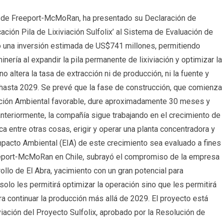
a de Freeport-McMoRan, ha presentado su Declaración de
ación Pila de Lixiviación Sulfolix’ al Sistema de Evaluación de
go una inversión estimada de US$741 millones, permitiendo
nería al expandir la pila permanente de lixiviación y optimizar la
o altera la tasa de extracción ni de producción, ni la fuente y
n hasta 2029. Se prevé que la fase de construcción, que comienza
ación Ambiental favorable, dure aproximadamente 30 meses y
teriormente, la compañía sigue trabajando en el crecimiento de
ca entre otras cosas, erigir y operar una planta concentradora y
mpacto Ambiental (EIA) de este crecimiento sea evaluado a fines
eport-McMoRan en Chile, subrayó el compromiso de la empresa
ollo de El Abra, yacimiento con un gran potencial para
solo les permitirá optimizar la operación sino que les permitirá
ra continuar la producción más allá de 2029. El proyecto está
viación del Proyecto Sulfolix, aprobado por la Resolución de