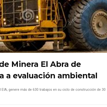
de Minera El Abra de
a a evaluación ambiental
 al EIA, genere más de 630 trabajos en su ciclo de construcción de 30