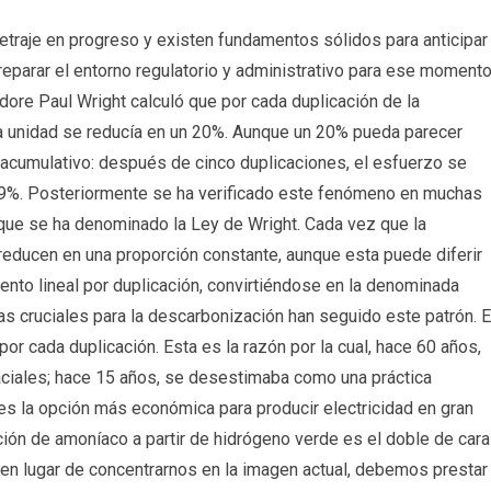
etraje en progreso y existen fundamentos sólidos para anticipar
reparar el entorno regulatorio y administrativo para ese moment
dore Paul Wright calculó que por cada duplicación de la
a unidad se reducía en un 20%. Aunque un 20% pueda parecer
o acumulativo: después de cinco duplicaciones, el esfuerzo se
 89%. Posteriormente se ha verificado este fenómeno en muchas
que se ha denominado la Ley de Wright. Cada vez que la
reducen en una proporción constante, aunque esta puede diferir
ento lineal por duplicación, convirtiéndose en la denominada
as cruciales para la descarbonización han seguido este patrón. E
por cada duplicación. Esta es la razón por la cual, hace 60 años,
aciales; hace 15 años, se desestimaba como una práctica
, es la opción más económica para producir electricidad en gran
ción de amoníaco a partir de hidrógeno verde es el doble de cara
, en lugar de concentrarnos en la imagen actual, debemos prestar