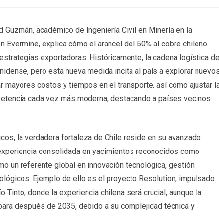
d Guzmán, académico de Ingeniería Civil en Minería en la
en Evermine, explica cómo el arancel del 50% al cobre chileno
estrategias exportadoras. Históricamente, la cadena logística d
idense, pero esta nueva medida incita al país a explorar nuevo
ar mayores costos y tiempos en el transporte, así como ajustar l
ompetencia cada vez más moderna, destacando a países vecinos
icos, la verdadera fortaleza de Chile reside en su avanzado
 experiencia consolidada en yacimientos reconocidos como
mo un referente global en innovación tecnológica, gestión
lógicos. Ejemplo de ello es el proyecto Resolution, impulsado
into, donde la experiencia chilena será crucial, aunque la
para después de 2035, debido a su complejidad técnica y