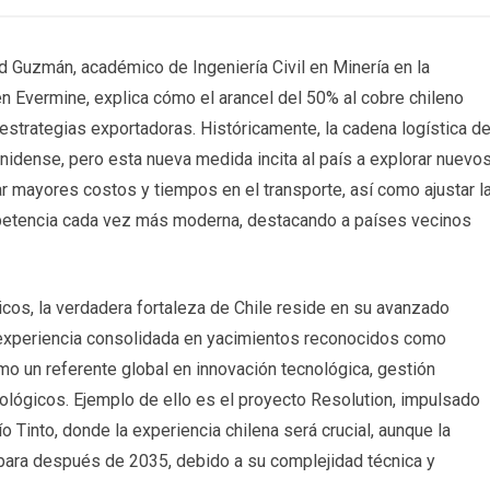
d Guzmán, académico de Ingeniería Civil en Minería en la
en Evermine, explica cómo el arancel del 50% al cobre chileno
estrategias exportadoras. Históricamente, la cadena logística d
idense, pero esta nueva medida incita al país a explorar nuevo
ar mayores costos y tiempos en el transporte, así como ajustar l
ompetencia cada vez más moderna, destacando a países vecinos
icos, la verdadera fortaleza de Chile reside en su avanzado
 experiencia consolidada en yacimientos reconocidos como
mo un referente global en innovación tecnológica, gestión
lógicos. Ejemplo de ello es el proyecto Resolution, impulsado
into, donde la experiencia chilena será crucial, aunque la
para después de 2035, debido a su complejidad técnica y